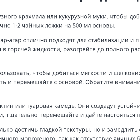
узного крахмала или кукурузной муки, чтобы до
но 1-2 чайных ложки на 500 мл основы.
ар-агар отлично подходят для стабилизации и
 в горячей жидкости, разогрейте до полного ра
ьзовать, чтобы добиться мягкости и шелковист
ыть и перемешайте с основой. Обратите внимани
тин или гуаровая камедь. Они создадут устойчи
и, тщательно перемешайте и дайте настояться 
ько достичь гладкой текстуры, но и замедлить 
чного мороженого, так как отсутствие яичных 