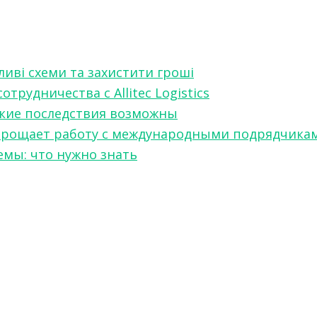
ливі схеми та захистити гроші
рудничества с Allitec Logistics
акие последствия возможны
w упрощает работу с международными подрядчика
мы: что нужно знать