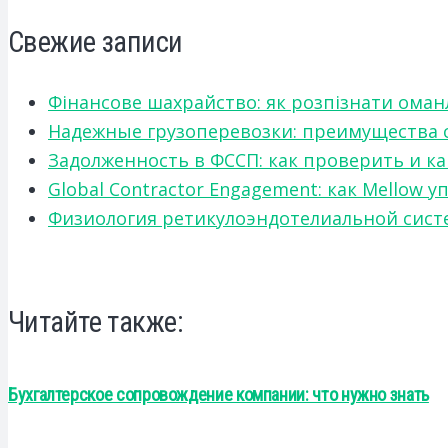
Свежие записи
Фінансове шахрайство: як розпізнати оман
Надежные грузоперевозки: преимущества сот
Задолженность в ФССП: как проверить и к
Global Contractor Engagement: как Mello
Физиология ретикулоэндотелиальной систе
Читайте также:
Бухгалтерское сопровождение компании: что нужно знать