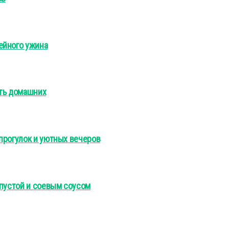
ейного ужина
ать домашних
прогулок и уютных вечеров
апустой и соевым соусом