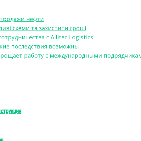
 продажи нефти
ливі схеми та захистити гроші
рудничества с Allitec Logistics
акие последствия возможны
w упрощает работу с международными подрядчика
нструкция
ов