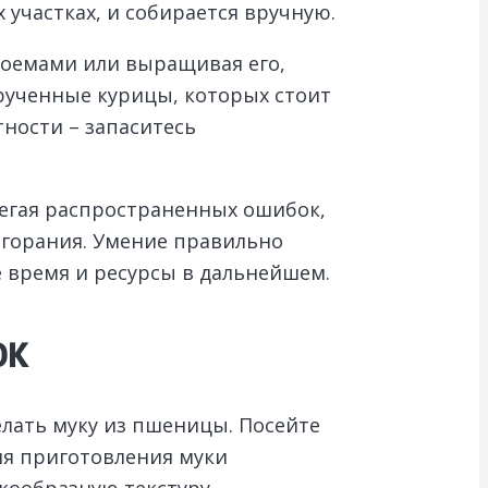
 участках, и собирается вручную.
доемами или выращивая его,
ирученные курицы, которых стоит
тности – запаситесь
бегая распространенных ошибок,
згорания. Умение правильно
е время и ресурсы в дальнейшем.
ок
елать муку из пшеницы. Посейте
ля приготовления муки
ообразную текстуру.