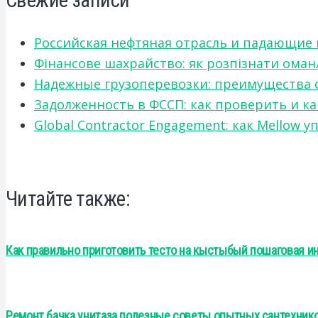
Свежие записи
Российская нефтяная отрасль и падающие
Фінансове шахрайство: як розпізнати оман
Надежные грузоперевозки: преимущества сот
Задолженность в ФССП: как проверить и к
Global Contractor Engagement: как Mello
Читайте также:
Как правильно приготовить тесто на кыстыбый пошаговая и
Ремонт бачка унитаза полезные советы опытных сантехник