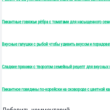
Пикантные говяжьи рёбра с томатами для насыщенного сем
Вкусные галушки с рыбой чтобы удивить вкусом и порадов
Сладкие пряники с творогом семейный рецепт для вкусных 
Пикантное говядины по-корейски на сковороде с цветной к