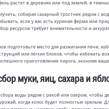
ель растет в деревнях или под землей, в темных
олучить, собирая сахарный тростник рядом с во
обывать, если у вас есть куриная ферма или пр
сбор ресурсов требует внимательности и аккура
лов подготовьте место для разжигания печи, из
струкций или лёгких блоков, чтобы избежать во
 успешного приготовления пирога, экономя ваш
бор муки, яиц, сахара и ябл
 сбора воды рядом с рекой или озером, чтобы д
урожай, когда колос будет полностью зрелым. Д
ую с помощью наживки, чтобы получить порошк