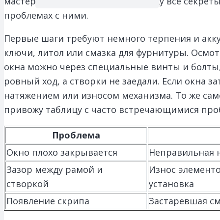
мастером. В этой статье я расскажу все секрет
проблемах с ними.
Первые шаги требуют немного терпения и аккур
ключи, литол или смазка для фурнитуры. Осмот
окна можно через специальные винты и болты,
ровный ход, а створки не заедали. Если окна 
натяжением или износом механизма. То же само
привожу таблицу с часто встречающимися про
Проблема
Окно плохо закрывается
Неправильная 
Зазор между рамой и
Износ элемент
створкой
установка
Появление скрипа
Застаревшая см