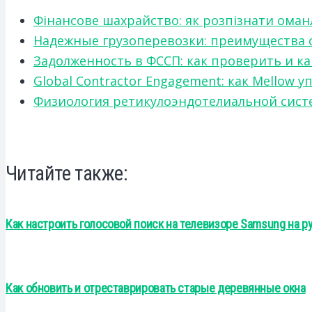
Фінансове шахрайство: як розпізнати оман
Надежные грузоперевозки: преимущества сот
Задолженность в ФССП: как проверить и к
Global Contractor Engagement: как Mello
Физиология ретикулоэндотелиальной систе
Читайте также:
Как настроить голосовой поиск на телевизоре Samsung на р
Как обновить и отреставрировать старые деревянные окна