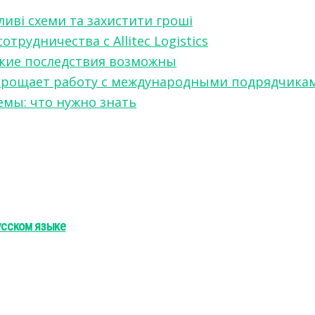
ливі схеми та захистити гроші
рудничества с Allitec Logistics
акие последствия возможны
w упрощает работу с международными подрядчика
мы: что нужно знать
усском языке