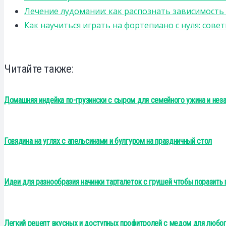
Лечение лудомании: как распознать зависимост
Как научиться играть на фортепиано с нуля: сов
Читайте также:
Домашняя индейка по-грузински с сыром для семейного ужина и нез
Говядина на углях с апельсинами и булгуром на праздничный стол
Идеи для разнообразия начинки тарталеток с грушей чтобы поразить 
Легкий рецепт вкусных и доступных профитролей с медом для любог