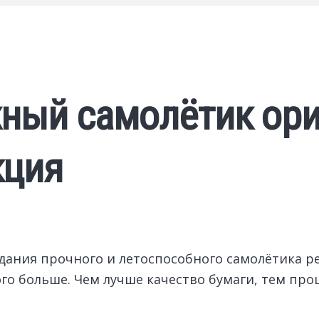
жный самолётик ор
кция
здания прочного и летоспособного самолётика 
го больше. Чем лучше качество бумаги, тем про