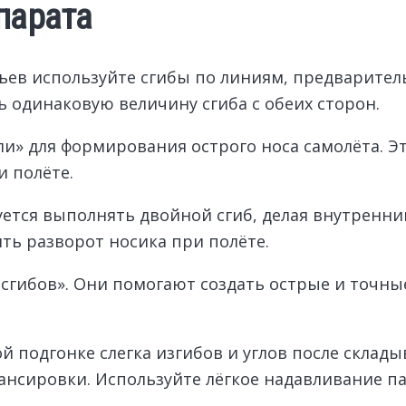
парата
ев используйте сгибы по линиям, предварител
ь одинаковую величину сгиба с обеих сторон.
ли» для формирования острого носа самолёта. Э
 полёте.
ется выполнять двойной сгиб, делая внутренни
ть разворот носика при полёте.
сгибов». Они помогают создать острые и точны
ой подгонке слегка изгибов и углов после скла
ансировки. Используйте лёгкое надавливание п