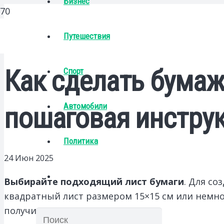
Бизнес
Путешествия
Как сделать бума
Спорт
Автомобили
пошаговая инстру
Политика
24 Июн 2025
Выбирайте подходящий лист бумаги
. Для со
квадратный лист размером 15×15 см или немно
получитcя более стойкая модель.