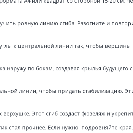
рмата А4 или квадрат со стороной 15-20 см. Че
учить ровную линию сгиба. Разогните и повтори
 углы к центральной линии так, чтобы вершины 
а наружу по бокам, создавая крылья будущего с
альной линии, чтобы придать стабилизацию. Эти
 верхушке. Этот сгиб создаст фюзеляж и укрепи
тик стал прочнее. Если нужно, подровняйте кра