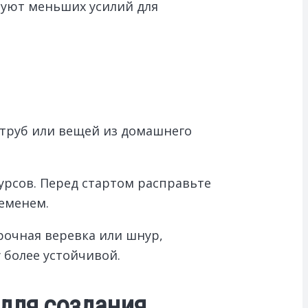
буют меньших усилий для
 труб или вещей из домашнего
урсов. Перед стартом расправьте
ременем.
очная веревка или шнур,
 более устойчивой.
 для создания