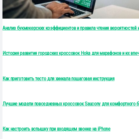
Анализ букмекерских коэффициентов и правила чтения вероятностей 
История развития городских кроссовок Hoka для марафонов и их вп
Как приготовить тесто для хинкала пошаговая инструкция
Лучшие модели повседневных кроссовок Saucony для комфортного б
Как настроить вспышку при входящем звонке на iPhone