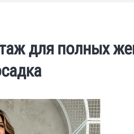
отаж для полных же
осадка