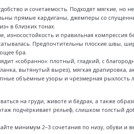
удобство и сочетаемость. Подходят мягкие, но н
альны прямые кардиганы, джемперы со спущенн
з» в близких тонах.
е, износостойкость и правильная компрессия бе
скатывалась. Предпочтительны плоские швы, шир
ющее бра.
ядит «собранно»: плотный, гладкий, с благоро
планка, вытянутый вырез), мягкая драпировка, а
Крупные объёмные узоры и чрезмерная рыхлость 
ваться на груди, животе и бёдрах, а также обр
таж подчёркивает рельеф, слишком толстый до
айте минимум 2–3 сочетания по низу, обуви и в