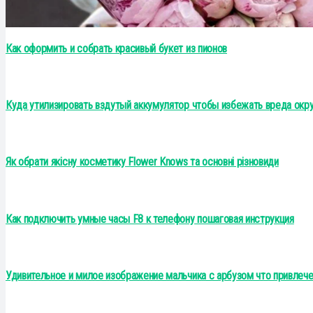
Как оформить и собрать красивый букет из пионов
Куда утилизировать вздутый аккумулятор чтобы избежать вреда ок
Як обрати якісну косметику Flower Knows та основні різновиди
Как подключить умные часы F8 к телефону пошаговая инструкция
Удивительное и милое изображение мальчика с арбузом что привлеч