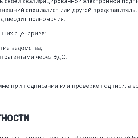
ть своей квалифицированной электронной подпи
 внешний специалист или другой представитель
одтвердит полномочия.
ьших сценариев:
угие ведомства;
нтрагентами через ЭДО.
ме при подписании или проверке подписи, а ес
тности
одитель, а представитель. Например, главный б