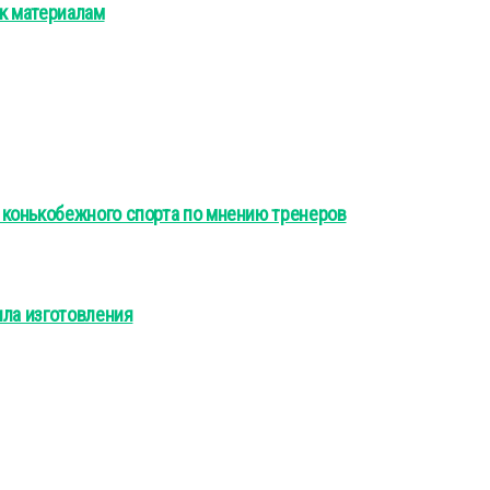
 к материалам
конькобежного спорта по мнению тренеров
ила изготовления