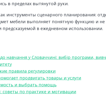
сь в пределах вытянутой руки.
ак инструменты сценарного планирования: отде
едмет мебели выполняет понятную функцию и не
 и предсказуемой в ежедневном использовании.
 до навчання у Словаччині: вибір програми, вив
ситету
какие правила регулировки
 помогает продвигать товары и услуги
симость и выбрать помощь
я: советы по практике и мотивации