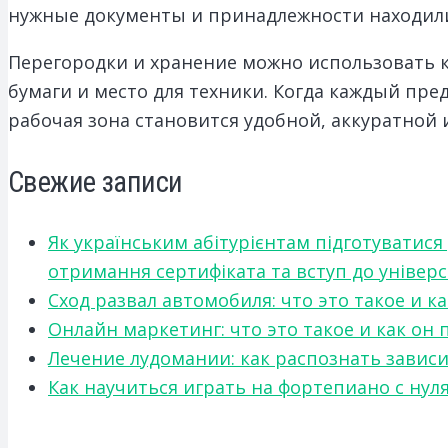
нужные документы и принадлежности находили
Перегородки и хранение можно использовать к
бумаги и место для техники. Когда каждый пр
рабочая зона становится удобной, аккуратной
Свежие записи
Як українським абітурієнтам підготуватися
отримання сертифіката та вступ до універ
Сход развал автомобиля: что это такое и 
Онлайн маркетинг: что это такое и как он
Лечение лудомании: как распознать зави
Как научиться играть на фортепиано с нул