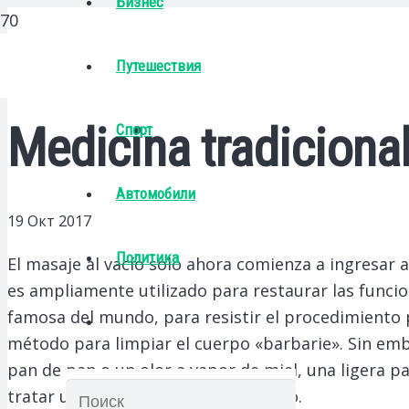
Бизнес
Путешествия
Medicina tradiciona
Спорт
Автомобили
19 Окт 2017
Политика
El masaje al vacío solo ahora comienza a ingresar a
es ampliamente utilizado para restaurar las funcio
famosa del mundo, para resistir el procedimiento 
método para limpiar el cuerpo «barbarie». Sin emb
pan de pan o un olor a vapor de miel, una ligera p
tratar un frío. Tratamiento con rocío.