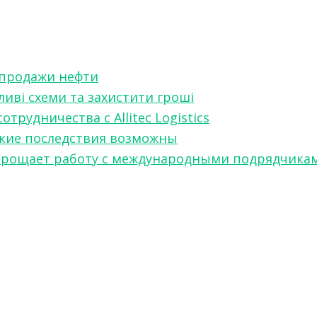
 продажи нефти
ливі схеми та захистити гроші
рудничества с Allitec Logistics
акие последствия возможны
w упрощает работу с международными подрядчика