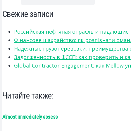
Свежие записи
Российская нефтяная отрасль и падающие
Фінансове шахрайство: як розпізнати оман
Надежные грузоперевозки: преимущества сот
Задолженность в ФССП: как проверить и к
Global Contractor Engagement: как Mello
Читайте также:
Almost immediately assess