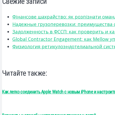
Свежие записи
Фінансове шахрайство: як розпізнати оман
Надежные грузоперевозки: преимущества сот
Задолженность в ФССП: как проверить и к
Global Contractor Engagement: как Mello
Физиология ретикулоэндотелиальной систе
Читайте также:
Как легко соединить Apple Watch с новым iPhone и настроит