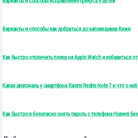
Варианты и способы исправления прикуса у детей
Варианты и способы как добраться до заповедника Кижи
Как быстро отключить плеер на Apple Watch и избавиться от
Какая диагональ у смартфона Xiaomi Redmi Note 7 и что о ней
Как быстро и безопасно снять пароль с телефона Huawei бе