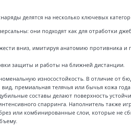
снаряды делятся на несколько ключевых категор
ерсальны: они подходят как для отработки джеб
ести вниз, имитируя анатомию противника и 
вки защиты и работы на ближней дистанции.
еноменальную износостойкость. В отличие от б
 вид, премиальная телячья или бычья кожа года
бильные составы делают поверхность устойчиво
интенсивного спарринга. Наполнитель также иг
брез или комбинированные слои, которые не сб
бъему.