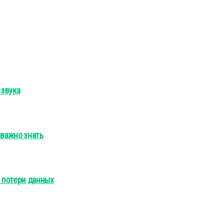
 звука
 важно знать
з потери данных