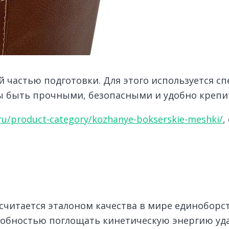
й частью подготовки. Для этого используется с
 быть прочными, безопасными и удобно крепит
.ru/product-category/kozhanye-bokserskie-meshki/
,
читается эталоном качества в мире единоборст
собностью поглощать кинетическую энергию уда