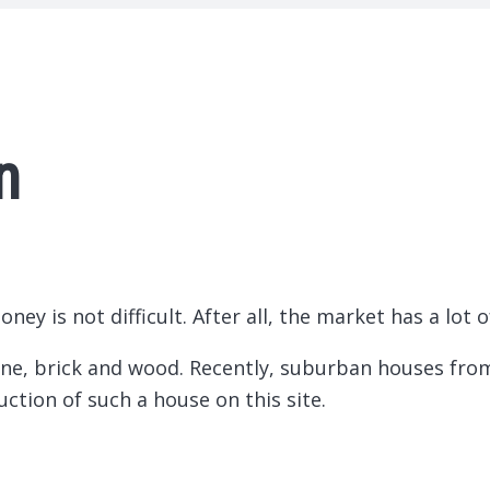
n
ey is not difficult.
After all, the market has a lot o
tone, brick and wood. Recently, suburban houses fr
uction of such a house on this site.