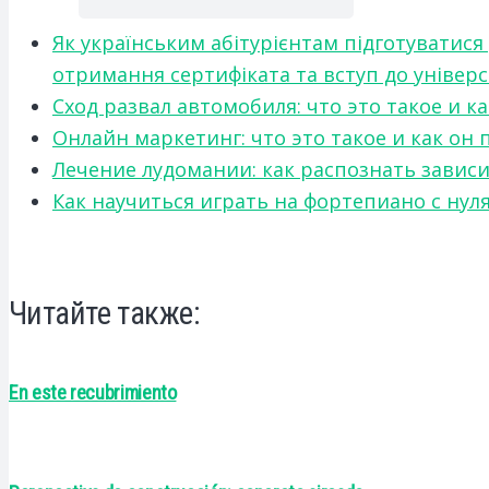
Як українським абітурієнтам підготуватися
отримання сертифіката та вступ до універ
Сход развал автомобиля: что это такое и 
Онлайн маркетинг: что это такое и как он
Лечение лудомании: как распознать зави
Как научиться играть на фортепиано с нул
Читайте также:
En este recubrimiento