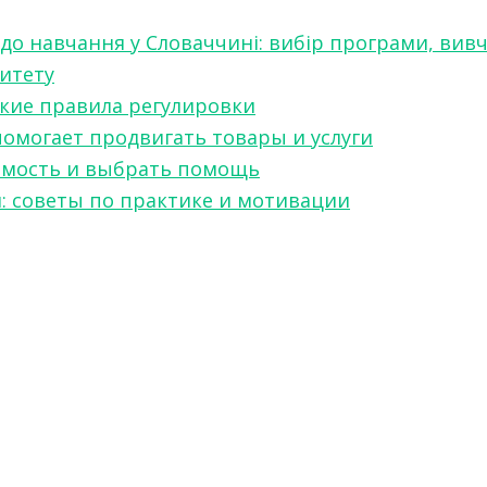
 до навчання у Словаччині: вибір програми, вив
ситету
какие правила регулировки
 помогает продвигать товары и услуги
симость и выбрать помощь
я: советы по практике и мотивации