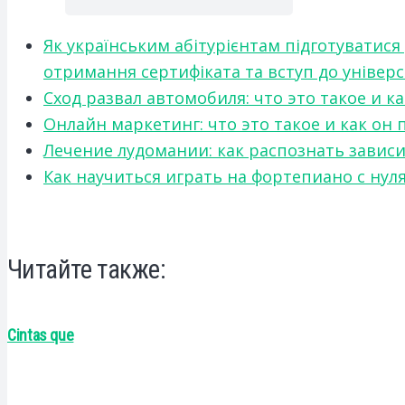
Як українським абітурієнтам підготуватися
отримання сертифіката та вступ до універ
Сход развал автомобиля: что это такое и 
Онлайн маркетинг: что это такое и как он
Лечение лудомании: как распознать зави
Как научиться играть на фортепиано с нул
Читайте также:
Cintas que