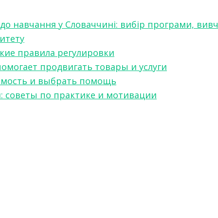
 до навчання у Словаччині: вибір програми, вив
ситету
какие правила регулировки
 помогает продвигать товары и услуги
симость и выбрать помощь
я: советы по практике и мотивации