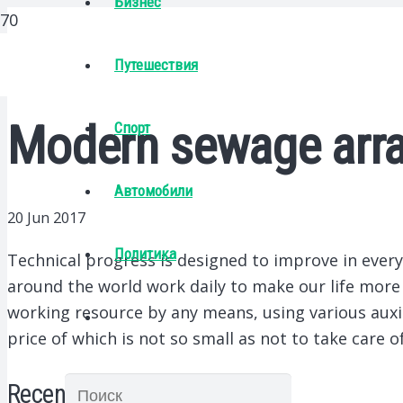
Бизнес
Путешествия
Modern sewage arr
Спорт
Автомобили
20 Jun 2017
Политика
Technical progress is designed to improve in every po
around the world work daily to make our life more 
working resource by any means, using various aux
price of which is not so small as not to take care of 
Recent Posts