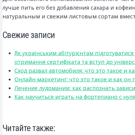
лучше пить его без добавления сахара и кофеи
натуральным и свежим листовым сортам вмест
Свежие записи
Як українським абітурієнтам підготуватися
отримання сертифіката та вступ до універ
Сход развал автомобиля: что это такое и 
Онлайн маркетинг: что это такое и как он
Лечение лудомании: как распознать зави
Как научиться играть на фортепиано с нул
Читайте также: