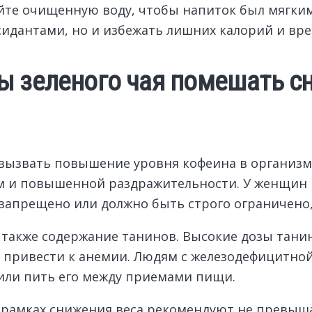
йте очищенную воду, чтобы напиток был мягки
идантами, но и избежать лишних калорий и вр
ы зеленого чая помешать с
вызвать повышение уровня кофеина в организме
м и повышенной раздражительности. У женщин 
апрещено или должно быть строго ограничено,
ь также содержание танинов. Высокие дозы тан
о привести к анемии. Людям с железодефицитно
 или пить его между приемами пищи.
в рамках снижения веса рекомендуют не превыша