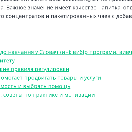
на. Важное значение имеет качество напитка: о
о концентратов и пакетированных чаев с добав
 до навчання у Словаччині: вибір програми, вив
ситету
какие правила регулировки
 помогает продвигать товары и услуги
симость и выбрать помощь
я: советы по практике и мотивации