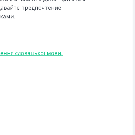
тдавайте предпочтение
ками.
чення словацької мови,