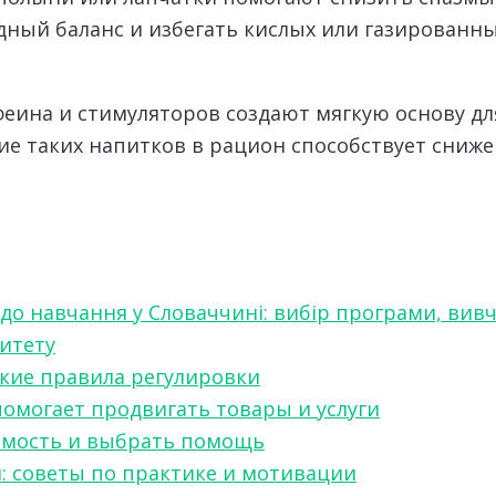
дный баланс и избегать кислых или газированны
еина и стимуляторов создают мягкую основу дл
ие таких напитков в рацион способствует сниж
 до навчання у Словаччині: вибір програми, вив
ситету
какие правила регулировки
 помогает продвигать товары и услуги
симость и выбрать помощь
я: советы по практике и мотивации