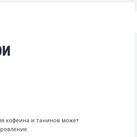
ри
ия кофеина и танинов может
оровление.