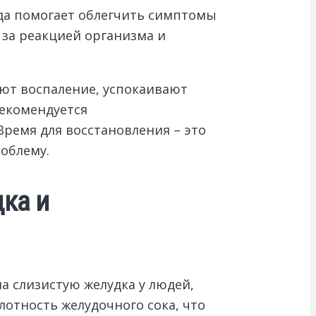
гда помогает облегчить симптомы
ь за реакцией организма и
ают воспаление, успокаивают
рекомендуется
Время для восстановления – это
облему.
ка и
а слизистую желудка у людей,
отность желудочного сока, что