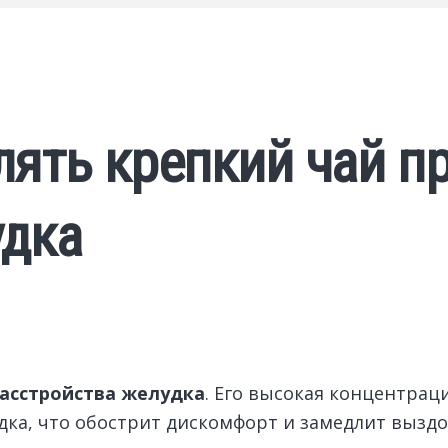
ять крепкий чай п
удка
расстройства желудка
. Его высокая концентрац
дка, что обострит дискомфорт и замедлит вызд