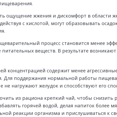
 пищеварения.
 ощущение жжения и дискомфорт в области желу
одействуя с кислотой, могут образовывать осад
я.
ищеварительный процесс становится менее эфф
 питательных веществ. В результате возникают 
ьшей концентрацией содержит менее агрессивн
я. Для поддержания нормальной работы пищев
е не нагружают желудок и способствуют его сп
ючить из рациона крепкий чай, чтобы снизить 
збавлять горячей водой, делая напиток более м
льной реакции организма и прислушиваться к 