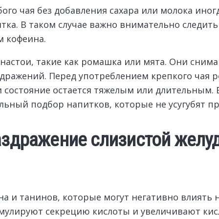
бого чая без добавления сахара или молока ино
питка. В таком случае важно внимательно следит
 кофеина.
настои, такие как ромашка или мята. Они сним
дражений. Перед употреблением крепкого чая 
 состояние остается тяжелым или длительным. 
льный подбор напитков, которые не усугубят пр
аздражение слизистой желуд
а и танинов, которые могут негативно влиять н
мулируют секрецию кислоты и увеличивают кисл