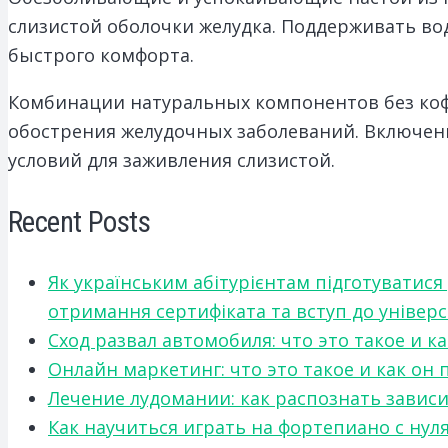
слизистой оболочки желудка. Поддерживать во
быстрого комфорта.
Комбинации натуральных компонентов без коф
обострения желудочных заболеваний. Включен
условий для заживления слизистой.
Recent Posts
Як українським абітурієнтам підготуватися
отримання сертифіката та вступ до універ
Сход развал автомобиля: что это такое и 
Онлайн маркетинг: что это такое и как он
Лечение лудомании: как распознать зави
Как научиться играть на фортепиано с нул