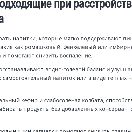
подходящие при расстройств
а
рать напитки, которые мягко поддерживают п
такие как ромашковый, фенхелевый или имбирн
 и помогают снизить воспаление.
осстанавливают водно-солевой баланс и улучш
к самостоятельный напиток или в виде теплых н
льный кефир и слабосоленая колбата, способ
ирать продукты без добавленных консервантов 
олыни или лапчатки помогают снизить спазмы 