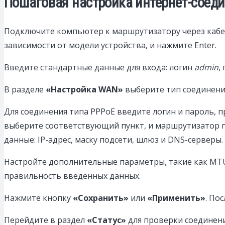
Пошаговая настройка интернет-соеди
Подключите компьютер к маршрутизатору через кабель
зависимости от модели устройства, и нажмите Enter.
Введите стандартные данные для входа: логин
admin
,
В разделе
«Настройка WAN»
выберите тип соединени
Для соединения типа PPPoE введите логин и пароль, 
выберите соответствующий пункт, и маршрутизатор по
данные: IP-адрес, маску подсети, шлюз и DNS-серверы.
Настройте дополнительные параметры, такие как MTU
правильность введённых данных.
Нажмите кнопку
«Сохранить»
или
«Применить»
. По
Перейдите в раздел
«Статус»
для проверки соединения