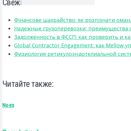
Свежие записи
Фінансове шахрайство: як розпізнати оман
Надежные грузоперевозки: преимущества сот
Задолженность в ФССП: как проверить и к
Global Contractor Engagement: как Mello
Физиология ретикулоэндотелиальной систе
Читайте также:
No es