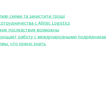
ливі схеми та захистити гроші
рудничества с Allitec Logistics
акие последствия возможны
w упрощает работу с международными подрядчика
мы: что нужно знать