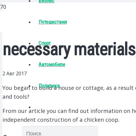
Бизнес
Путешествия
necessary materials
Спорт
Автомобили
2 Авг 2017
Политика
You began to build a house or cottage, as a result
and tools?
From our article you can find out information on ho
independent construction of a chicken coop.