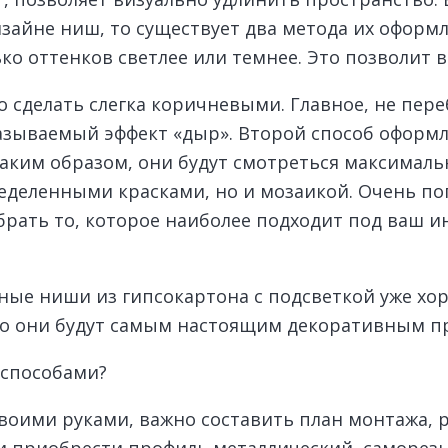
изайне ниш, то существует два метода их оформл
о оттенков светлее или темнее. Это позволит в
о сделать слегка коричневыми. Главное, не пер
называемый эффект «дыр». Второй способ оформ
Таким образом, они будут смотреться максималь
еделенными красками, но и мозаикой. Очень по
ать то, которое наиболее подходит под ваш и
ые ниши из гипсокартона с подсветкой уже хоро
 то они будут самым настоящим декоративным п
 способами?
своими руками, важно составить план монтажа,
 и приобрести профиль металлический, саморезы