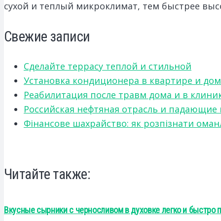
сухой и теплый микроклимат, тем быстрее высо
Свежие записи
Сделайте террасу теплой и стильной
Установка кондиционера в квартире и дом
Реабилитация после травм дома и в клини
Российская нефтяная отрасль и падающие
Фінансове шахрайство: як розпізнати оман
Читайте также:
Вкусные сырники с черносливом в духовке легко и быстро 