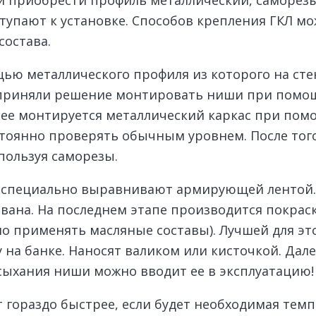
упают к установке. Способов крепления ГКЛ мо
состава.
ью металлического профиля из которого на стен
ы приняли решение монтировать ниши при помощ
алее монтируется металлический каркас при по
оянно проверять обычным уровнем. После того
спользуя саморезы.
и специально выравнивают армирующей лентой.
вана. На последнем этапе производится покраск
но применять масляные составы). Лучшей для эт
у на банке. Наносят валиком или кисточкой. Да
сыхания ниши можно вводит ее в эксплуатацию!
 гораздо быстрее, если будет необходимая темп