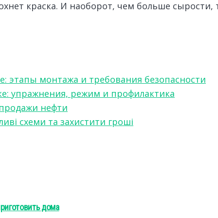
хнет краска. И наоборот, чем больше сырости,
е: этапы монтажа и требования безопасности
ке: упражнения, режим и профилактика
 продажи нефти
ливі схеми та захистити гроші
приготовить дома