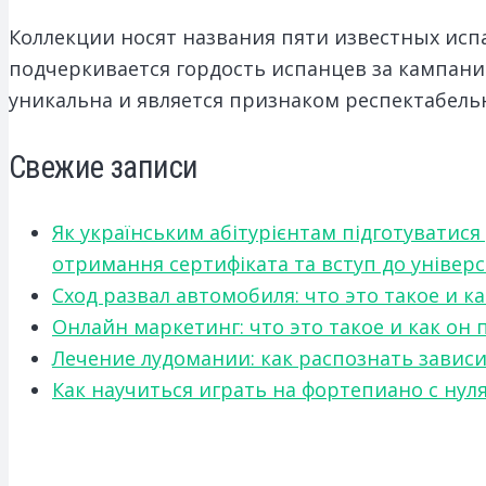
Коллекции носят названия пяти известных испанск
подчеркивается гордость испанцев за кампани
уникальна и является признаком респектабельн
Свежие записи
Як українським абітурієнтам підготуватися
отримання сертифіката та вступ до універ
Сход развал автомобиля: что это такое и 
Онлайн маркетинг: что это такое и как он
Лечение лудомании: как распознать зави
Как научиться играть на фортепиано с нул