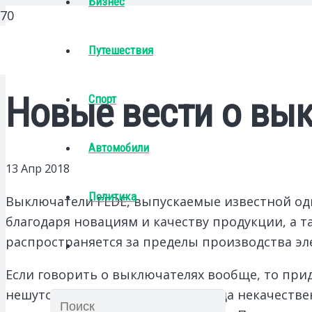
Бизнес
Путешествия
Новые вести о вы
Спорт
Автомобили
13 Апр 2018
Политика
Выключатели FEDE, выпускаемые известной о
благодаря новациям и качеству продукции, а т
распространяется за пределы производства эл
Если говорить о выключателях вообще, то прид
нешуточными проблемами. Иногда некачествен