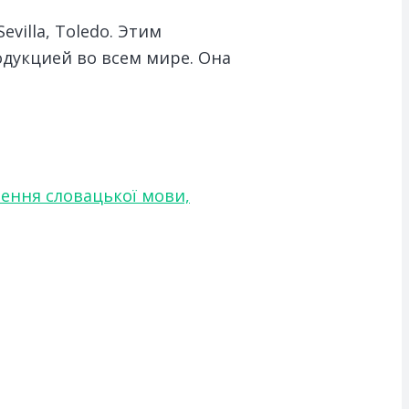
villa, Toledo. Этим
одукцией во всем мире. Она
чення словацької мови,