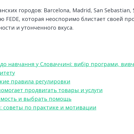
их городов: Barcelona, Madrid, San Sebastian, Se
ю FEDE, которая неоспоримо блистает своей пр
ости и утонченного вкуса.
 до навчання у Словаччині: вибір програми, вив
ситету
какие правила регулировки
 помогает продвигать товары и услуги
симость и выбрать помощь
я: советы по практике и мотивации