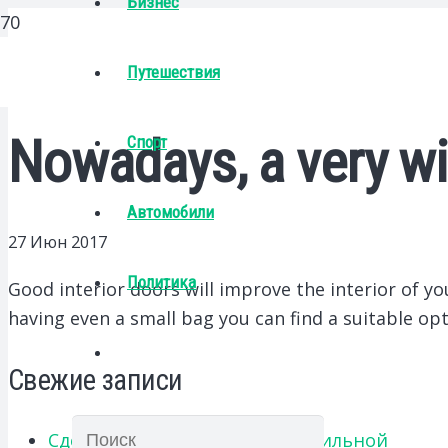
Бизнес
Путешествия
Nowadays, a very w
Спорт
Автомобили
27 Июн 2017
Политика
Good interior doors will improve the interior of yo
having even a small bag you can find a suitable opt
Свежие записи
Сделайте террасу теплой и стильной