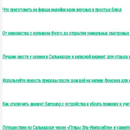
Что приготовить из фарша индейки идеи вкусных и простых блюд
От знакомства с вулканом Фуэго до открытия уникальных смотровых
Лучшие места у океана в Сальвадоре и запасной вариант для отдыха 
Используйте яркость природы после дождей на заливе Фонсека для
Как отключить аккаунт Samsung с устройства и убрать привязку к уче
Путешествие по Сальвадору через «Птицы Эль-Импосибле» и удивит