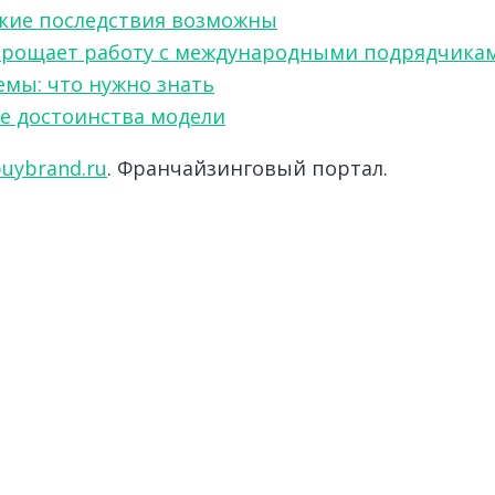
акие последствия возможны
w упрощает работу с международными подрядчика
мы: что нужно знать
ые достоинства модели
uybrand.ru
. Франчайзинговый портал.