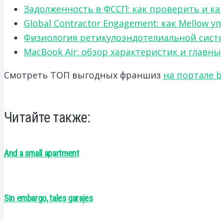
Задолженность в ФССП: как проверить и к
Global Contractor Engagement: как Mello
Физиология ретикулоэндотелиальной систе
MacBook Air: обзор характеристик и главн
Смотреть ТОП выгодных франшиз
на портале b
Читайте также:
And a small apartment
Sin embargo, tales garajes