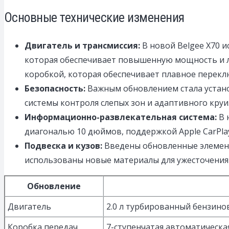
Основные технические изменения
Двигатель и трансмиссия:
В новой Belgee X70 
которая обеспечивает повышенную мощность и л
коробкой, которая обеспечивает плавное перек
Безопасность:
Важным обновлением стала устано
системы контроля слепых зон и адаптивного круи
Информационно-развлекательная система:
В 
диагональю 10 дюймов, поддержкой Apple CarPla
Подвеска и кузов:
Введены обновленные элемент
использованы новые материалы для ужесточения 
Обновление
Двигатель
2.0 л турбированный бензин
Коробка передач
7-ступенчатая автоматическа