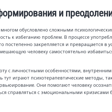
формирования и преодолен
многом обусловлено сложными психологическим
ость к избеганию проблем. В процессе употреб
о постепенно закрепляется и превращается в у
 мешающую человеку самостоятельно избавиться
боту с личностными особенностями, внутренни
тут играют психотерапевтические методы, так
рвьюирование. Они помогают человеку осознат
ться справляться с эмоциональными кризисами