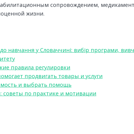
еабилитационным сопровождением, медикаменто
ноценной жизни.
 до навчання у Словаччині: вибір програми, вив
ситету
какие правила регулировки
 помогает продвигать товары и услуги
симость и выбрать помощь
я: советы по практике и мотивации