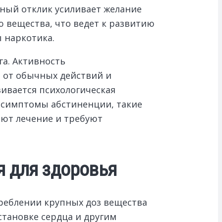
ьный отклик усиливает желание
 вещества, что ведет к развитию
 наркотика.
а. Активность
я от обычных действий и
вивается психологическая
т симптомы абстиненции, такие
яют лечение и требуют
я для здоровья
треблении крупных доз вещества
становке сердца и другим