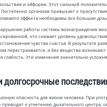
довольствия и эйфории. Этот сильный положител
 Постепенно организм привыкает к присутствию
елаемого эффекта необходимы все большие дозы
нарушение работы системы вознаграждения мозг
сированной, что снижает уровень удовольстви
сстановления чувства счастья. В результате раз
низм перестраивается, и без вещества возникаю
ая слабость. Эти изменения значительно усложн
и долгосрочные последстви
езную опасность для жизни человека. При упо
о приводит к угнетению дыхательного центра, о