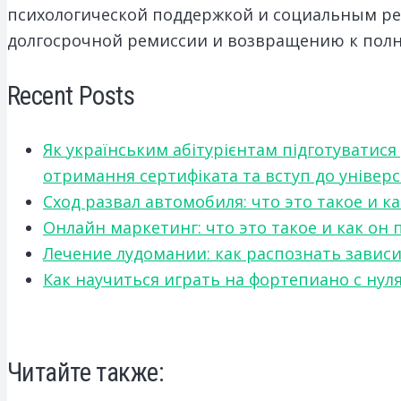
психологической поддержкой и социальным р
долгосрочной ремиссии и возвращению к пол
Recent Posts
Як українським абітурієнтам підготуватися
отримання сертифіката та вступ до універ
Сход развал автомобиля: что это такое и 
Онлайн маркетинг: что это такое и как он
Лечение лудомании: как распознать зави
Как научиться играть на фортепиано с нул
Читайте также: