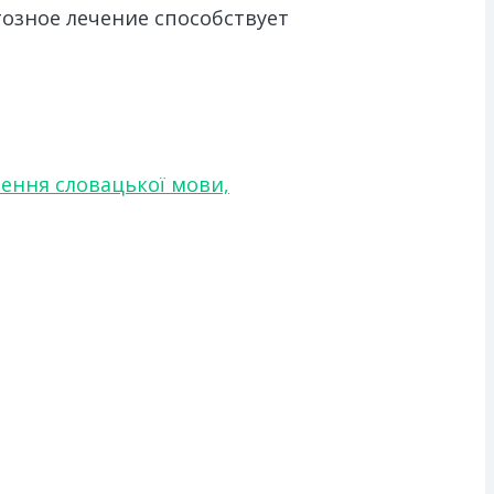
зное лечение способствует
чення словацької мови,