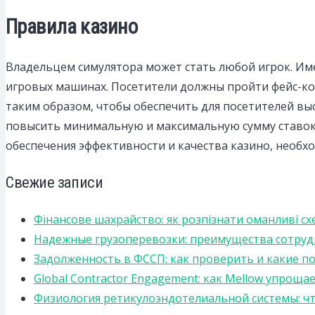
Правила казино
Владельцем симулятора может стать любой игрок. Име
игровых машинах. Посетители должны пройти фейс-ко
таким образом, чтобы обеспечить для посетителей выс
повысить минимальную и максимальную сумму ставок.
обеспечения эффективности и качества казино, необх
Свежие записи
Фінансове шахрайство: як розпізнати оманливі сх
Надежные грузоперевозки: преимущества сотрудниче
Задолженность в ФССП: как проверить и какие п
Global Contractor Engagement: как Mellow упро
Физиология ретикулоэндотелиальной системы: чт