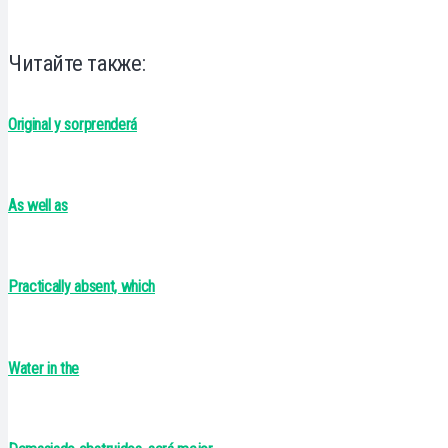
Читайте также:
Original y sorprenderá
As well as
Practically absent, which
Water in the