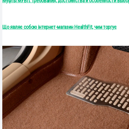
Муфты МУВП: требования, достоинства и особенности выбо
Що являє собою інтернет-магазин HealthFit, чим торгує