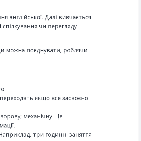
ня англійської. Далі вивчається
і спілкування чи перегляду
иди можна поєднувати, роблячи
о.
 переходять якщо все засвоєно
зорову; механічну. Це
ації.
 Наприклад, три годинні заняття