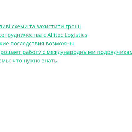
ливі схеми та захистити гроші
рудничества с Allitec Logistics
акие последствия возможны
w упрощает работу с международными подрядчика
мы: что нужно знать