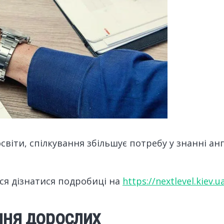
 освіти, спілкування збільшує потребу у знанні а
ся дізнатися подробиці на
https://nextlevel.kiev.u
ння дорослих