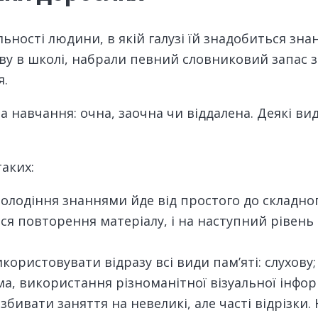
ності людини, в якій галузі їй знадобиться знан
ову в школі, набрали певний словниковий запас з
я.
а навчання: очна, заочна чи віддалена. Деякі в
аких:
володіння знаннями йде від простого до складног
ся повторення матеріалу, і на наступний рівень
ристовувати відразу всі види пам’яті: слухову; 
, використання різноманітної візуальної інформ
бивати заняття на невеликі, але часті відрізки.