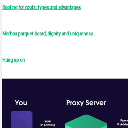
Roofing for roofs: types and advantages
Merbau parquet board, dignity and uniqueness
Hung up on