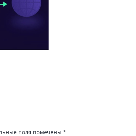
льные поля помечены
*