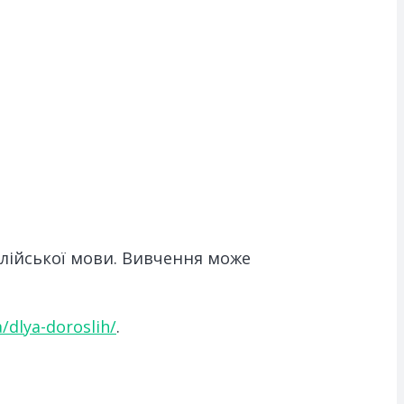
нглійської мови. Вивчення може
a/dlya-doroslih/
.