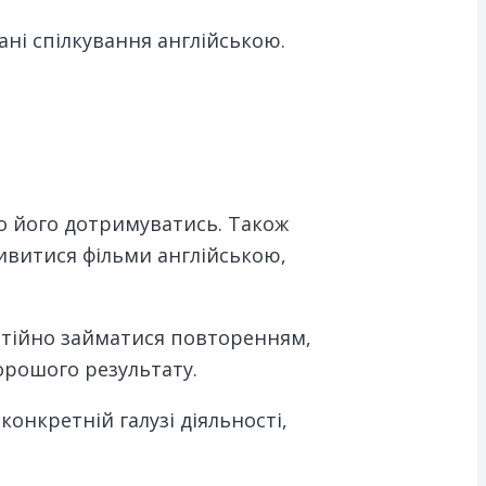
ні спілкування англійською.
ро його дотримуватись. Також
ивитися фільми англійською,
остійно займатися повторенням,
орошого результату.
конкретній галузі діяльності,