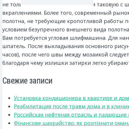
не только глянцевую мозаику, но и таковую с
вкраплениями. Более того, современный рынок
полотна, не требующие кропотливой работы п
условием безупречного внешнего вида полотна
Вам потребуется угловая шлифмашина. Для нан
шпатель. После выкладывания основного рисун
часов), после чего швы между мозаикой следу
благодаря чему излишки затирки легко убираю
Свежие записи
Установка кондиционера в квартире и дом
Реабилитация после травм дома и в клини
Российская нефтяная отрасль и падающие
Фінансове шахрайство: як розпізнати оман