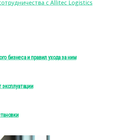
рудничества с Allitec Logistics
го бизнеса и правил ухода за ним
т эксплуатации
становки