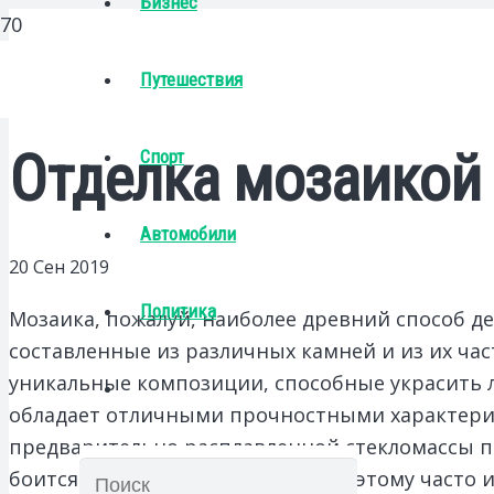
Бизнес
Путешествия
Отделка мозаикой
Спорт
Автомобили
20 Сен 2019
Политика
Мозаика, пожалуй, наиболее древний способ д
составленные из различных камней и из их час
уникальные композиции, способные украсить л
обладает отличными прочностными характерис
предварительно расплавленной стекломассы пр
боится перепадов температур, поэтому часто 