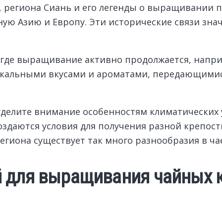
региона Сиань и его легенды о выращивании пер
ную Азию и Европу. Эти исторические связи зна
 где выращивание активно продолжается, напр
икальными вкусами и ароматами, передающимис
уделите внимание особенностям климатических у
оздаются условия для получения разной крепост
егиона существует так много разнообразия в ча
 для выращивания чайных ку