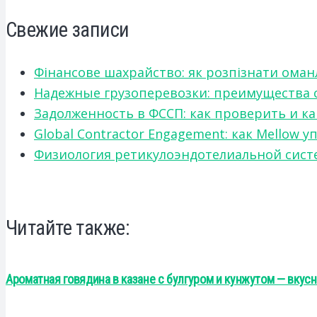
Свежие записи
Фінансове шахрайство: як розпізнати оман
Надежные грузоперевозки: преимущества сот
Задолженность в ФССП: как проверить и к
Global Contractor Engagement: как Mello
Физиология ретикулоэндотелиальной систе
Читайте также:
Ароматная говядина в казане с булгуром и кунжутом — вкус