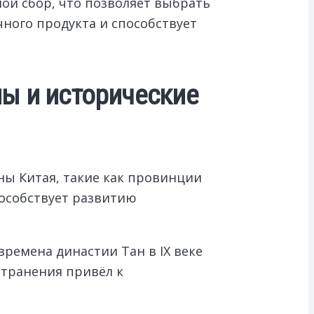
ой сбор, что позволяет выбрать
чного продукта и способствует
ы и исторические
ны Китая, такие как провинции
пособствует развитию
ремена династии Тан в IX веке
странения привёл к