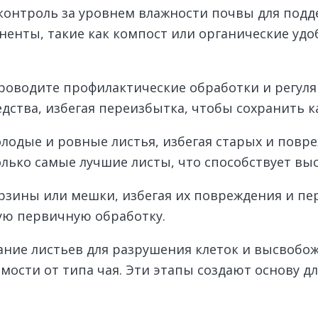
 контроль за уровнем влажности почвы для под
оненты, такие как компост или органические уд
роводите профилактические обработки и регул
ства, избегая переизбытка, чтобы сохранить к
олодые и ровные листья, избегая старых и повр
лько самые лучшие листы, что способствует выс
орзины или мешки, избегая их повреждения и пе
ую первичную обработку.
ание листьев для разрушения клеток и высвобо
мости от типа чая. Эти этапы создают основу д