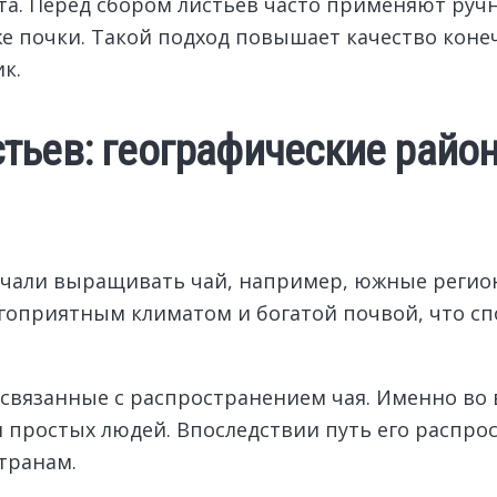
а. Перед сбором листьев часто применяют ручн
е почки. Такой подход повышает качество коне
к.
тьев: географические район
ачали выращивать чай, например, южные регио
гоприятным климатом и богатой почвой, что с
связанные с распространением чая. Именно во в
 простых людей. Впоследствии путь его распро
транам.