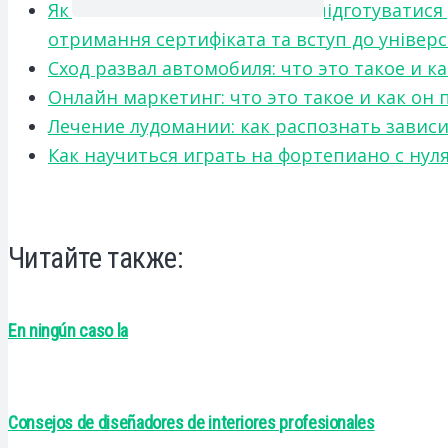
Як українським абітурієнтам підготуватися
отримання сертифіката та вступ до універ
Сход развал автомобиля: что это такое и 
Онлайн маркетинг: что это такое и как он
Лечение лудомании: как распознать зави
Как научиться играть на фортепиано с нул
Читайте также:
En ningún caso la
Consejos de diseñadores de interiores profesionales