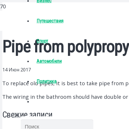
Бизнес
Путешествия
Pipe from polypropy
Спорт
Автомобили
14 Июн 2017
Политика
To replace old pipes, it is best to take pipe from 
The wiring in the bathroom should have double or e
Свежие записи