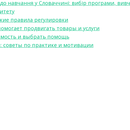
 до навчання у Словаччині: вибір програми, вив
ситету
какие правила регулировки
 помогает продвигать товары и услуги
симость и выбрать помощь
я: советы по практике и мотивации