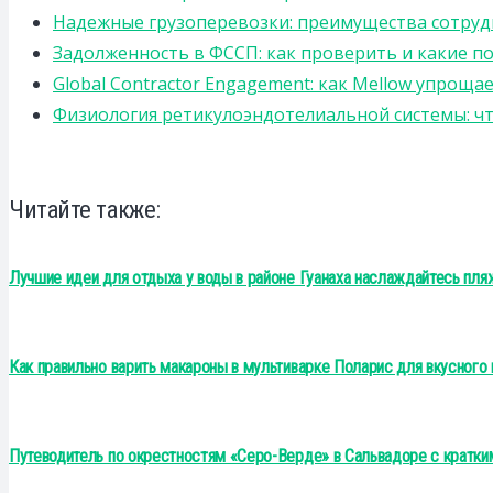
Надежные грузоперевозки: преимущества сотрудниче
Задолженность в ФССП: как проверить и какие п
Global Contractor Engagement: как Mellow упро
Физиология ретикулоэндотелиальной системы: чт
Читайте также:
Лучшие идеи для отдыха у воды в районе Гуанаха наслаждайтесь пля
Как правильно варить макароны в мультиварке Поларис для вкусного 
Путеводитель по окрестностям «Серо-Верде» в Сальвадоре с кратки