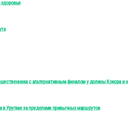
 здоровья
ута
ешественника с альтернативным финалом у долины Кокора и 
а в Уругвае за пределами привычных маршрутов