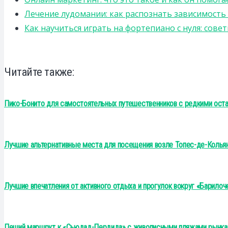
Лечение лудомании: как распознать зависимост
Как научиться играть на фортепиано с нуля: сов
Читайте также:
Пико-Бонито для самостоятельных путешественников с редкими ост
Лучшие альтернативные места для посещения возле Топес-де-Кольян
Лучшие впечатления от активного отдыха и прогулок вокруг «Барилоч
Пеший маршрут к «Сьюдад-Пердида» с живописными пляжами рынкам