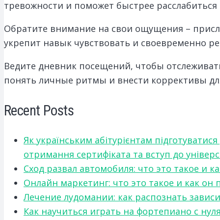
тревожности и поможет быстрее расслабиться
Обратите внимание на свои ощущения – присл
укрепит навык чувствовать и своевременно реа
Ведите дневник посещений, чтобы отслеживать,
понять личные ритмы и внести коррективы дл
Recent Posts
Як українським абітурієнтам підготуватися
отримання сертифіката та вступ до універ
Сход развал автомобиля: что это такое и 
Онлайн маркетинг: что это такое и как он
Лечение лудомании: как распознать зави
Как научиться играть на фортепиано с нул