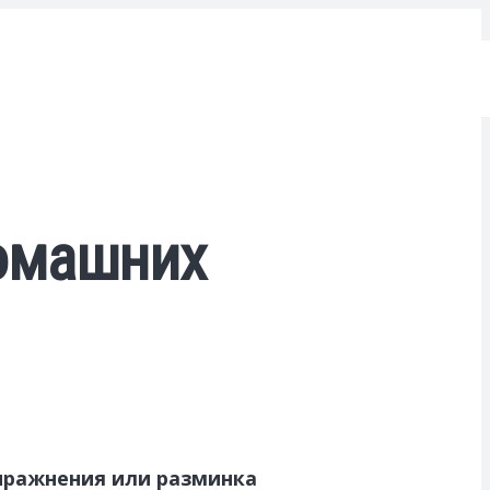
омашних
упражнения или разминка