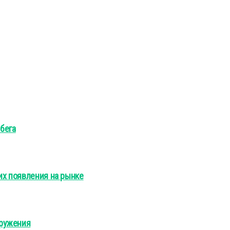
бега
их появления на рынке
оружения