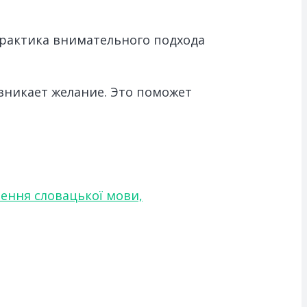
практика внимательного подхода
озникает желание. Это поможет
чення словацької мови,