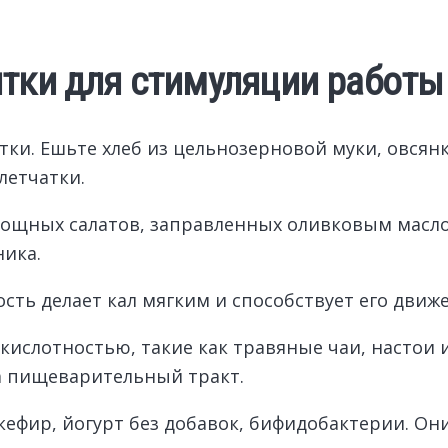
итки для стимуляции работ
ки. Ешьте хлеб из цельнозерновой муки, овсянк
летчатки.
вощных салатов, заправленных оливковым масл
ика.
кость делает кал мягким и способствует его дви
кислотностью, такие как травяные чаи, настои 
а пищеварительный тракт.
ефир, йогурт без добавок, бифидобактерии. О