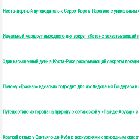
Нестандартный путеводитель к Серро-Кора в Парагвае с уникальным
Идеальный маршрут выходного дня вокруг «Ката» с захватывающей 
Один насыщенный день в Коста-Рике раскрывающий секреты локации
Почему «Грасиас» идеально подходит для исследования Гондураса и
Путешествие из города на природу с остановкой у «Пан-де-Асукар» в
Краткий отдых у Сантьяго-де-Куба с экскурсиями к природным крас