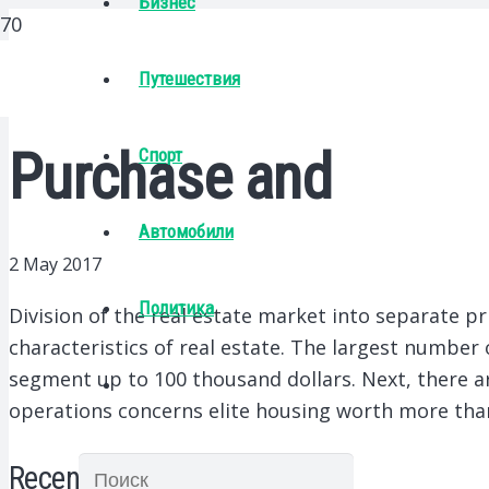
Бизнес
Путешествия
Purchase and
Спорт
Автомобили
2 May 2017
Политика
Division of the real estate market into separate pr
characteristics of real estate.
The largest number of
segment up to 100 thousand dollars. Next, there a
operations concerns elite housing worth more tha
Recent Posts