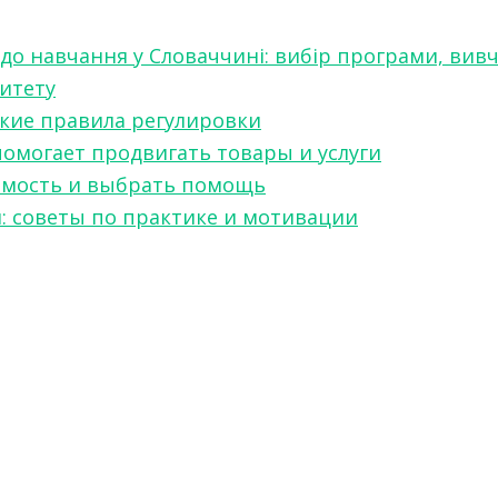
 до навчання у Словаччині: вибір програми, вив
ситету
какие правила регулировки
 помогает продвигать товары и услуги
симость и выбрать помощь
я: советы по практике и мотивации