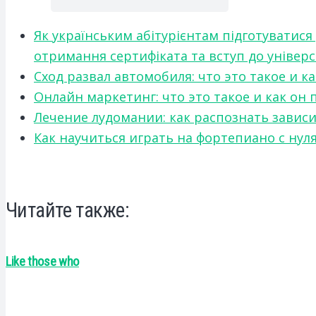
Як українським абітурієнтам підготуватися
отримання сертифіката та вступ до універ
Сход развал автомобиля: что это такое и 
Онлайн маркетинг: что это такое и как он
Лечение лудомании: как распознать зави
Как научиться играть на фортепиано с нул
Читайте также:
Like those who