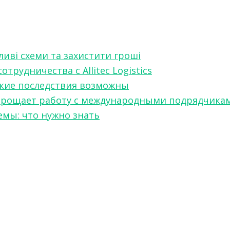
ливі схеми та захистити гроші
рудничества с Allitec Logistics
акие последствия возможны
w упрощает работу с международными подрядчика
мы: что нужно знать