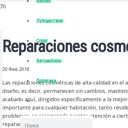
Бизнес
Путешествия
Reparaciones cosmé
Спорт
Автомобили
20 Фев 2018
Политика
Las reparaciones cosméticas de alta calidad en el 
diseño, es decir, permanecen sin cambios, manten
acabado aquí, dirigidos específicamente a la mejor
importante para cualquier habitación, tanto resid
problemas, se recomienda prestar atención a ciert
reparación cosmética.