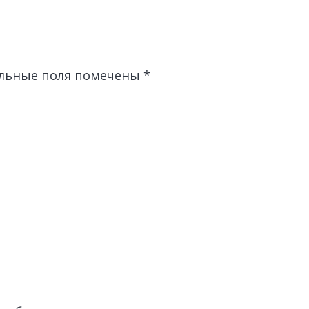
льные поля помечены
*