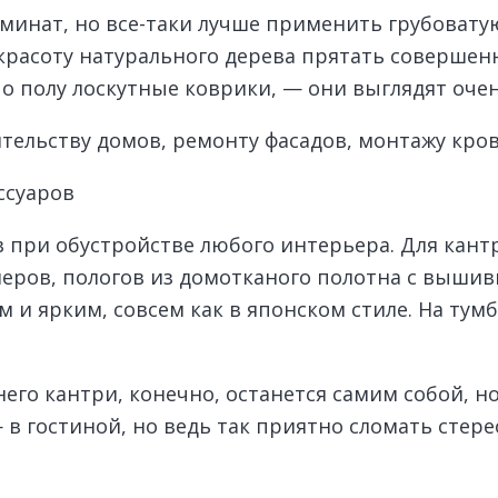
минат, но все-таки лучше применить грубовату
красоту натурального дерева прятать совершенн
по полу лоскутные коврики, — они выглядят оче
тельству домов, ремонту фасадов, монтажу кро
ссуаров
в при обустройстве любого интерьера. Для кан
ров, пологов из домотканого полотна с вышивк
и ярким, совсем как в японском стиле. На тумб
его кантри, конечно, останется самим собой, но
 в гостиной, но ведь так приятно сломать сте