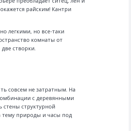
ерьере преобладает ситец, лен и
покажется райским! Кантри
но легкими, но все-таки
остранство комнаты от
 две створки.
ть совсем не затратным. На
в комбинации с деревянными
ть стены структурной
а тему природы и часы под