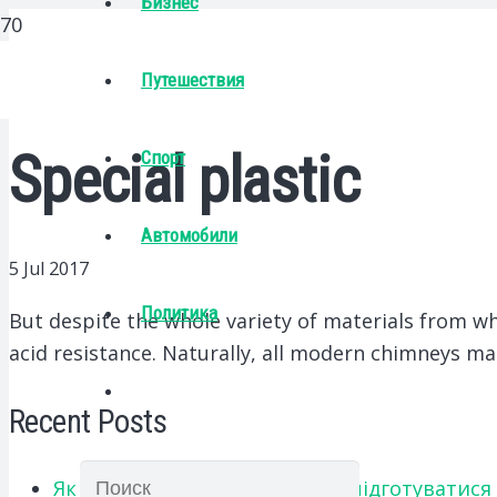
Бизнес
Путешествия
Special plastic
Спорт
Автомобили
5 Jul 2017
Политика
But despite the whole variety of materials from w
acid resistance.
Naturally, all modern chimneys made
Recent Posts
Як українським абітурієнтам підготуватися