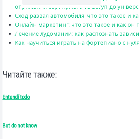
отримання сертифіката та вступ до універ
Сход развал автомобиля: что это такое и 
Онлайн маркетинг: что это такое и как он
Лечение лудомании: как распознать зави
Как научиться играть на фортепиано с нул
Читайте также:
Entendí todo
But do not know