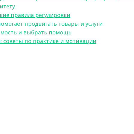
ситету
какие правила регулировки
 помогает продвигать товары и услуги
симость и выбрать помощь
я: советы по практике и мотивации