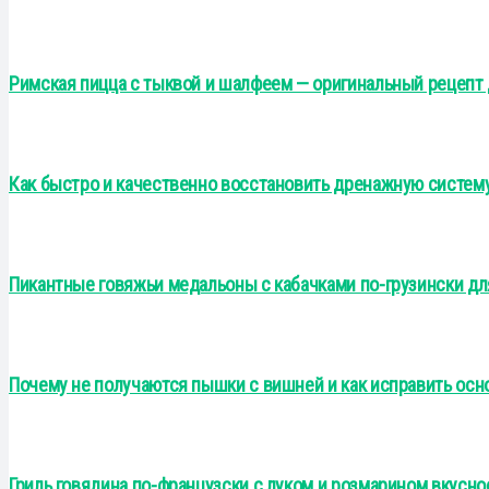
Римская пицца с тыквой и шалфеем — оригинальный рецепт 
Как быстро и качественно восстановить дренажную систему
Пикантные говяжьи медальоны с кабачками по-грузински дл
Почему не получаются пышки с вишней и как исправить осн
Гриль говядина по-французски с луком и розмарином вкусн