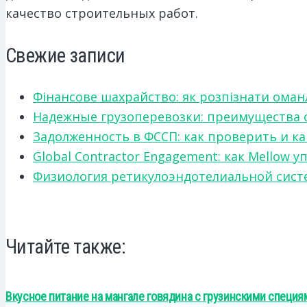
качество строительных работ.
Свежие записи
Фінансове шахрайство: як розпізнати оман
Надежные грузоперевозки: преимущества сот
Задолженность в ФССП: как проверить и к
Global Contractor Engagement: как Mello
Физиология ретикулоэндотелиальной систе
Читайте также:
Вкусное питание на мангале говядина с грузинскими специ