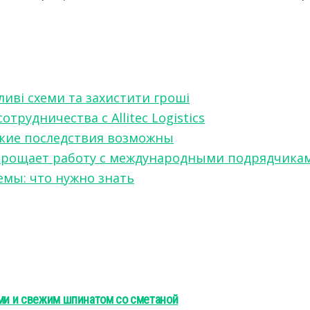
ливі схеми та захистити гроші
рудничества с Allitec Logistics
акие последствия возможны
w упрощает работу с международными подрядчика
мы: что нужно знать
ями и свежим шпинатом со сметаной