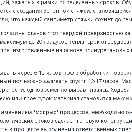
ий, зажатых в рамки определенных сроков. Об
тся с создания бетонной стяжки, становящейся
и, что каждый сантиметр стяжки сохнет до сем
 толщины становится твердой поверхностью за 
я максимум до 20 градусов тепла, срок отвердев
олов, изготовленные на основе полиуретановых
вать через 6-12 часов после обработки поверх
ый пол можно заливать спустя 12-17 часов. Ма
верхности, одновременно выравниваясь. Ходьба
еделю или трое суток материал становится макс
именением "мокрых" процессов, необходимо о
ологических сроков сделает готовую конструкци
сть в процессе выполнения ответственных опер