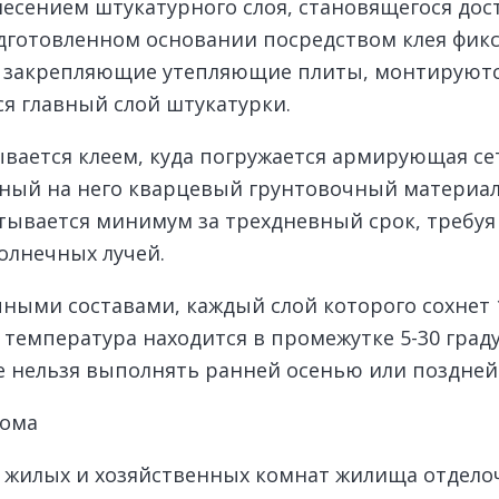
есением штукатурного слоя, становящегося до
подготовленном основании посредством клея фи
о закрепляющие утепляющие плиты, монтируются
я главный слой штукатурки.
вается клеем, куда погружается армирующая се
нный на него кварцевый грунтовочный материа
ватывается минимум за трехдневный срок, требу
олнечных лучей.
ными составами, каждый слой которого сохнет 
температура находится в промежутке 5-30 градус
де нельзя выполнять ранней осенью или поздней
дома
и жилых и хозяйственных комнат жилища отдел