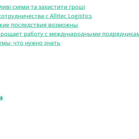
ливі схеми та захистити гроші
рудничества с Allitec Logistics
акие последствия возможны
w упрощает работу с международными подрядчика
мы: что нужно знать
а