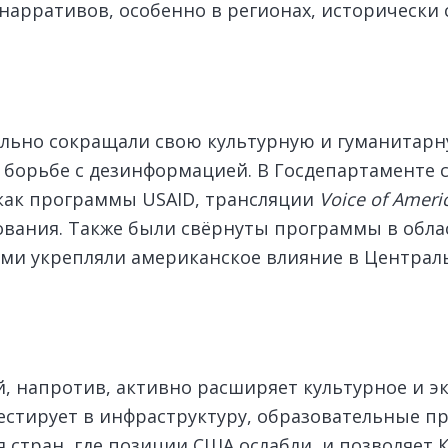
арративов, особенно в регионах, исторически с
ьно сокращали свою культурную и гуманитарную
борьбе с дезинформацией. В Госдепартаменте с
 как программы USAID, трансляции
Voice of Ameri
вания. Также были свёрнуты программы в облас
ями укрепляли американское влияние в Централ
, напротив, активно расширяет культурное и э
естирует в инфраструктуру, образовательные п
я стран, где позиции США ослабли, и позволяет