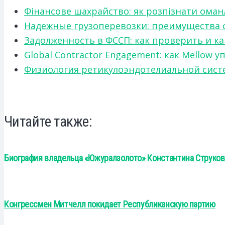
Фінансове шахрайство: як розпізнати оман
Надежные грузоперевозки: преимущества сот
Задолженность в ФССП: как проверить и к
Global Contractor Engagement: как Mello
Физиология ретикулоэндотелиальной систе
Читайте также:
Биография владельца «Южуралзолото» Константина Струков
Конгрессмен Митчелл покидает Республиканскую партию