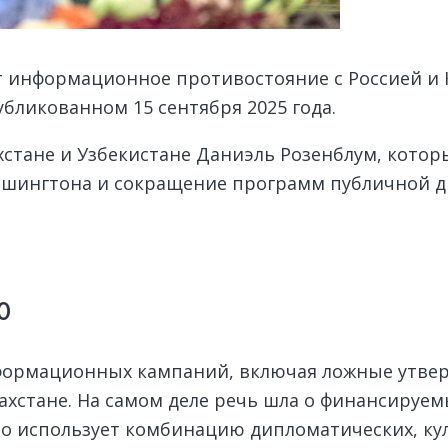
информационное противостояние с Россией и К
публикованном 15 сентября 2025 года.
хстане и Узбекистане Даниэль Розенблум, котор
ашингтона и сокращение программ публичной д
ю
формационных кампаний, включая ложные утвер
захстане. На самом деле речь шла о финансир
мно использует комбинацию дипломатических, к