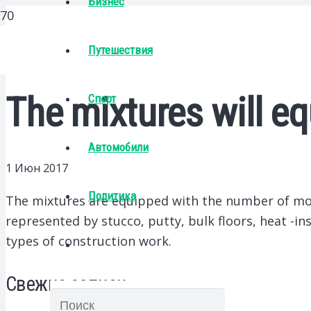
Бизнес
Путешествия
The mixtures will eq
Спорт
Автомобили
1 Июн 2017
Политика
The mixtures are equipped with the number of mo
represented by stucco, putty, bulk floors, heat -
types of construction work.
Свежие записи