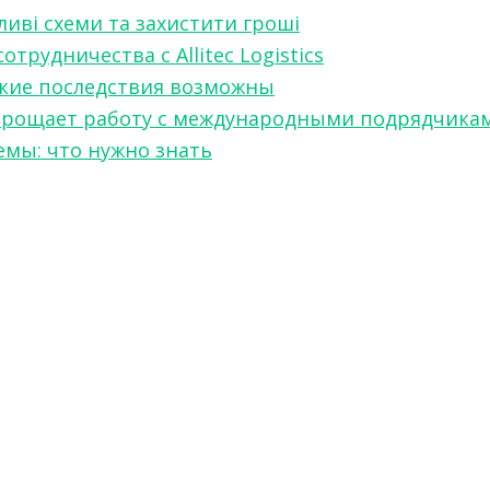
ливі схеми та захистити гроші
рудничества с Allitec Logistics
акие последствия возможны
w упрощает работу с международными подрядчика
мы: что нужно знать