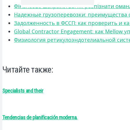
Фінансове шахрайство: як розпізнати оман
Надежные грузоперевозки: преимущества сот
Задолженность в ФССП: как проверить и к
Global Contractor Engagement: как Mello
Физиология ретикулоэндотелиальной систе
Читайте также:
Specialists and their
Tendencias de planificación moderna.