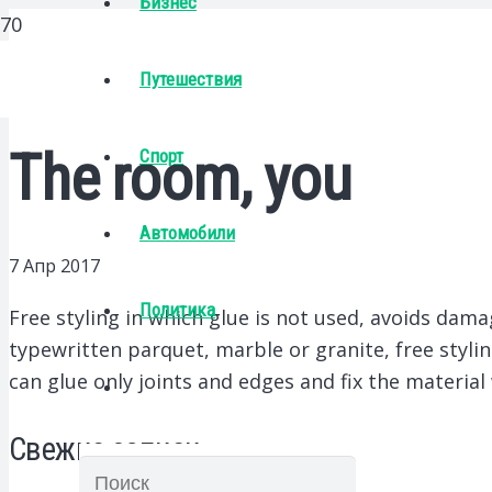
Бизнес
Путешествия
The room, you
Спорт
Автомобили
7 Апр 2017
Политика
Free styling in which glue is not used, avoids dama
typewritten parquet, marble or granite, free styling
can glue only joints and edges and fix the material 
Свежие записи