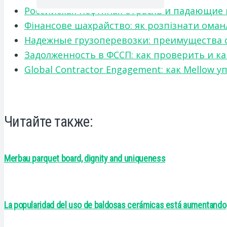
Российская нефтяная отрасль и падающие
Фінансове шахрайство: як розпізнати оман
Надежные грузоперевозки: преимущества сот
Задолженность в ФССП: как проверить и к
Global Contractor Engagement: как Mello
Читайте также:
Merbau parquet board, dignity and uniqueness
La popularidad del uso de baldosas cerámicas está aumentando