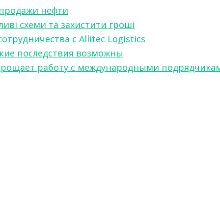
 продажи нефти
ливі схеми та захистити гроші
рудничества с Allitec Logistics
акие последствия возможны
w упрощает работу с международными подрядчика