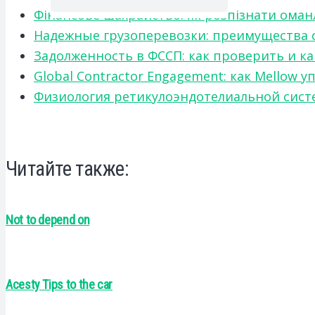
Фінансове шахрайство: як розпізнати оман
Надежные грузоперевозки: преимущества сот
Задолженность в ФССП: как проверить и к
Global Contractor Engagement: как Mello
Физиология ретикулоэндотелиальной систе
Читайте также:
Not to depend on
Acesty Tips to the car