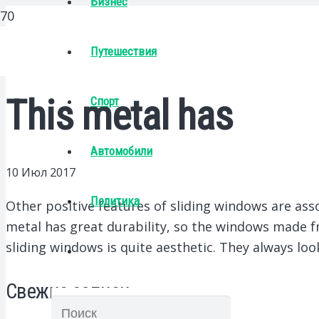
Бизнес
Путешествия
This metal has
Спорт
Автомобили
10 Июл 2017
Политика
Other positive features of sliding windows are ass
metal has great durability, so the windows made fr
sliding windows is quite aesthetic. They always loo
Свежие записи