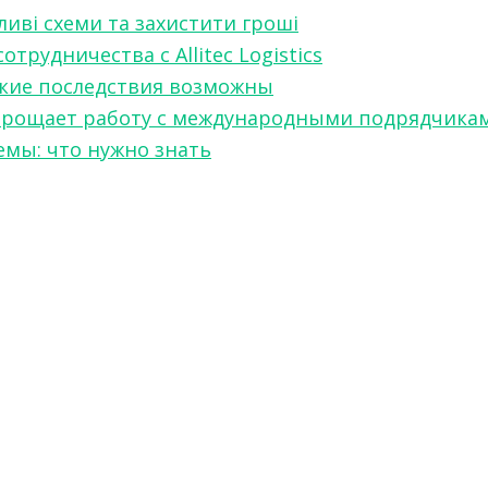
ливі схеми та захистити гроші
рудничества с Allitec Logistics
акие последствия возможны
w упрощает работу с международными подрядчика
мы: что нужно знать