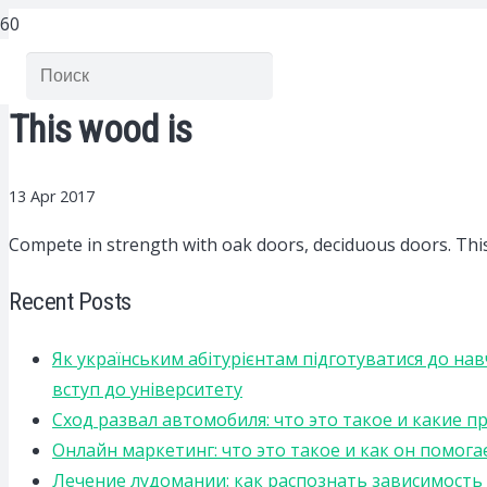
This wood is
13 Apr 2017
Compete in strength with oak doors, deciduous doors.
This
Recent Posts
Як українським абітурієнтам підготуватися до на
вступ до університету
Сход развал автомобиля: что это такое и какие 
Онлайн маркетинг: что это такое и как он помога
Лечение лудомании: как распознать зависимост