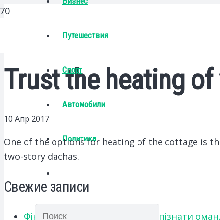
Бизнес
Путешествия
Trust the heating of
Спорт
Автомобили
10 Апр 2017
Политика
One of the options for heating of the cottage is the
two-story dachas.
Свежие записи
Фінансове шахрайство: як розпізнати оман