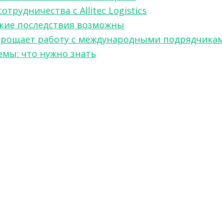
рудничества с Allitec Logistics
акие последствия возможны
w упрощает работу с международными подрядчика
мы: что нужно знать