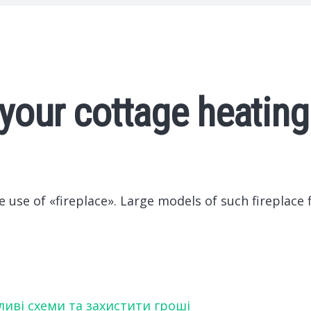
 your cottage heating
 use of «fireplace».
Large models of such fireplace 
ливі схеми та захистити гроші