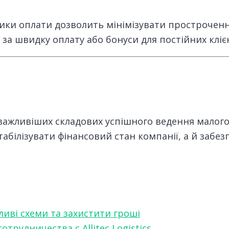
ітики оплати дозволить мінімізувати простроченн
за швидку оплату або бонуси для постійних клієн
ажливіших складових успішного ведення малого б
табілізувати фінансовий стан компанії, а й забезп
ливі схеми та захистити гроші
рудничества с Allitec Logistics