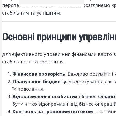
перспективної галузі. У цій статті розглянемо
стабільним та успішним.
Основні принципи управлін
Для ефективного управління фінансами варто 
стабільність та зростання.
Фінансова прозорість
. Важливо розуміти і
Планування бюджету
. Бюджетування дає 
їх подолання.
Відокремлення особистих і бізнес-фінансі
бути чітко відокремлені від бізнес-операцій
Контроль за грошовим потоком
. Постійн