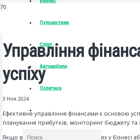
Бизнес
Путешествия
Управління фінанса
Спорт
Автомобили
успіху
Политика
3 Ноя 2024
Ефективне управління фінансами є основою усп
планування прибутків, моніторинг бюджету та 
Якщо ви тільки починаєте свій шлях у бізнесі а