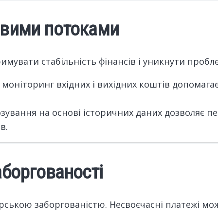
овими потоками
мувати стабільність фінансів і уникнути проблем
й моніторинг вхідних і вихідних коштів допомаг
озування на основі історичних даних дозволяє п
в.
аборгованості
орською заборгованістю. Несвоєчасні платежі мо