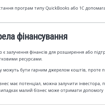
стання програм типу QuickBooks або 1С допомага
рела фінансування
 залучення фінансів для розширення або підтри
тковими ресурсами.
су можуть бути гарним джерелом коштів, проте п
ізнес має потенціал, можна залучити інвестора, 
 випадках малий бізнес може отримати допомогу в