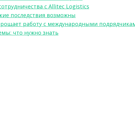
рудничества с Allitec Logistics
акие последствия возможны
w упрощает работу с международными подрядчика
мы: что нужно знать