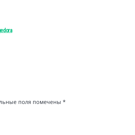
gedora
льные поля помечены
*