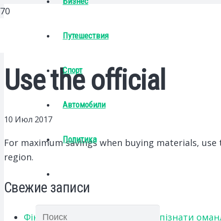
Бизнес
Путешествия
Use the official
Спорт
Автомобили
10 Июл 2017
Политика
For maximum savings when buying materials, use th
region.
Свежие записи
Фінансове шахрайство: як розпізнати оман